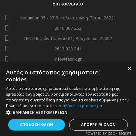
Επικοινωνία
Κανακάρη 95 - 97 & Κολοκοτρώνη Πάτρα, 26221
2616 007 252
ΠΕΟ Πατρών Πύργου 81, Βραχναίικα, 25002
2613 023 341
info@fabrik.gr
×
Αυτός ο ιστότοπος χρησιμοποιεί
cookies
Αυτός ο ιστότοπος χρησιμοποιεί cookies για τη βελτίωση της
εμπειρίας των χρηστών. Χρησιμοποιώντας τον ιστότοπό μας,
παρέχετε τη συγκατάθεσή σας για όλα τα cookies σύμφωνα με την
Πολιτική μας για τα cookies.
Διαβάστε περισσότερα
ΕΜΦΆΝΙΣΗ ΛΕΠΤΟΜΕΡΕΙΏΝ
ΑΠΟΔΟΧΉ ΌΛΩΝ
ΑΠΌΡΡΙΨΗ ΌΛΩΝ
© 2020 Fabric. All Rights Reserved. Created by
PixelDraw
POWERED BY COOKIESCRIPT